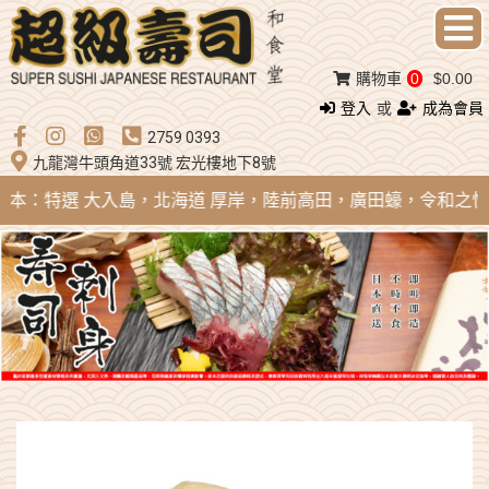
購物車
0
$0.00
登入
或
成為會員
2759 0393
九龍灣牛頭角道33號 宏光樓地下8號
 日本：特選 大入島，北海道 厚岸，陸前高田，廣田蠔，令和之怪物；法國 