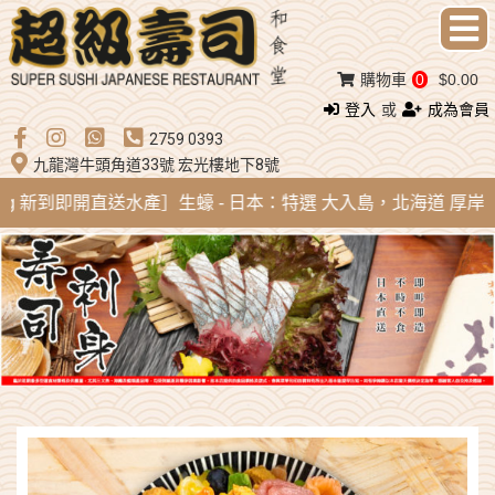
購物車
0
$0.00
登入
或
成為會員
2759 0393
九龍灣牛頭角道33號 宏光樓地下8號
Aug 新到即開直送水產］生蠔 - 日本：特選 大入島，北海道 厚岸，陸