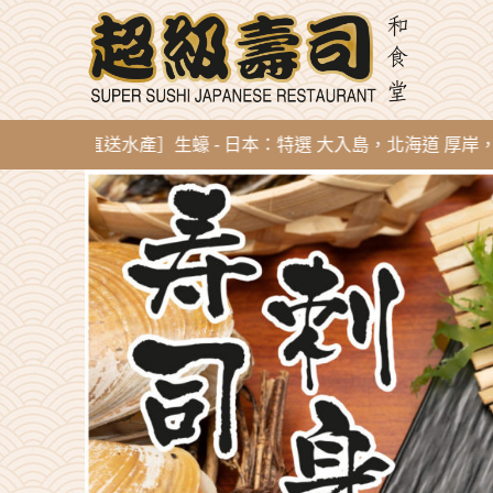
 新到即開直送水產］生蠔 - 日本：特選 大入島，北海道 厚岸，陸前高田