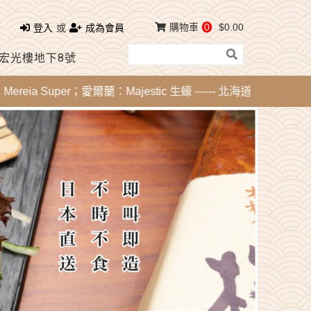
購物車
0
$0.00
登入
或
成為會員
 宏光樓地下8號
a Super；愛爾蘭：Majestic 生蠔 ------ 北海道刺身