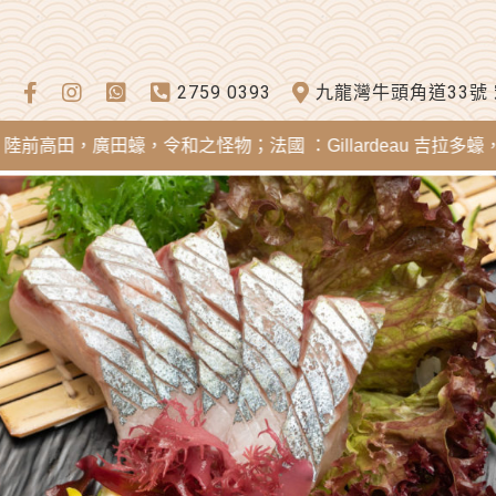
2759 0393
九龍灣牛頭角道33號
，廣田蠔，令和之怪物；法國 ：Gillardeau 吉拉多蠔，Merei