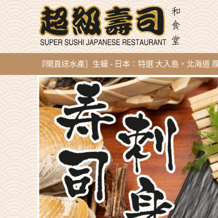
ug 新到即開直送水產］生蠔 - 日本：特選 大入島，北海道 厚岸，陸前