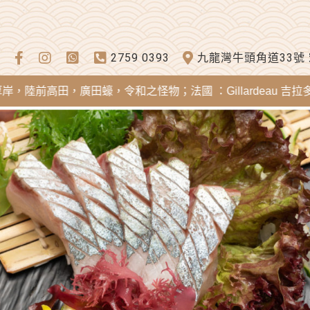
2759 0393
九龍灣牛頭角道33號
高田，廣田蠔，令和之怪物；法國 ：Gillardeau 吉拉多蠔，Me