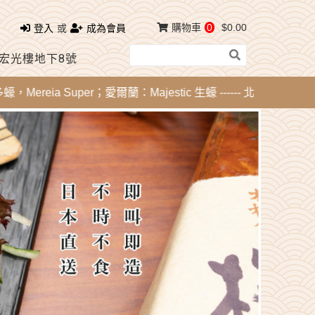
購物車
0
$0.00
登入
或
成為會員
 宏光樓地下8號
reia Super；愛爾蘭：Majestic 生蠔 ------ 北海