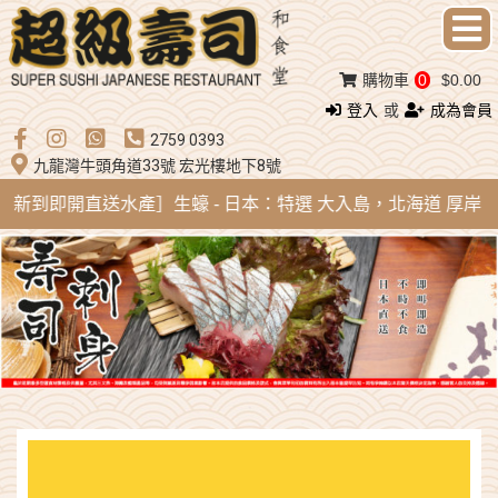
購物車
0
$0.00
登入
或
成為會員
2759 0393
九龍灣牛頭角道33號 宏光樓地下8號
ug 新到即開直送水產］生蠔 - 日本：特選 大入島，北海道 厚岸，陸