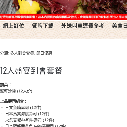
網上訂位
餐牌下載
外送叫車運費參考
美食
分類:
多人到會套餐
,
節日優惠
12人盛宴到會套餐
前菜：
蟹籽沙律 (12人份)
上品壽司組合 :
・ 三文魚腩壽司 (12件)
・ 日本馬糞海膽壽司 (12件)
・ 火炙宮城A4和牛壽司 (12件)
・ 日本藍鰭吞拿魚 中拖羅壽司 (12件)