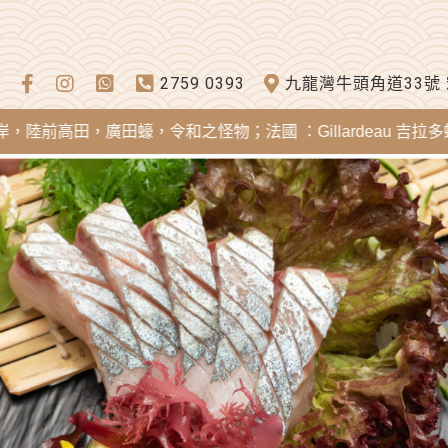
2759 0393
九龍灣牛頭角道33號
，廣田蠔，令和之怪物；法國 ：Gillardeau 吉拉多蠔，Merei