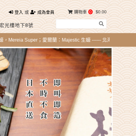
購物車
0
$0.00
登入
或
成為會員
 宏光樓地下8號
a Super；愛爾蘭：Majestic 生蠔 ------ 北海道刺