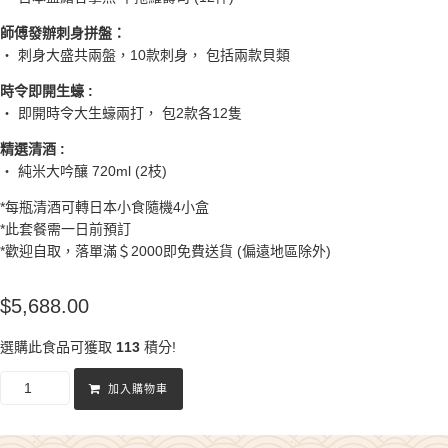
師傅發辦刺身拼盤：
・ 刺身大盛共兩盤，10款刺身， 包括兩款貝類
時令即開生蠔 :
・ 即開時令大生蠔兩打， 包2款各12隻
精選清酒 :
・ 純米大吟釀 720ml (2枝)
*每瓶清酒可轉日本小食隨機4小盒
*此套餐需一日前預訂
*歡迎自取，落單滿＄2000即免費送貨 (偏遠地區除外)
$
5,688.00
選購此食品可獲取
113
積分!
加入購物車