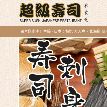
 新到即開直送水產］生蠔 - 日本：特選 大入島，北海道 厚岸，陸前高田