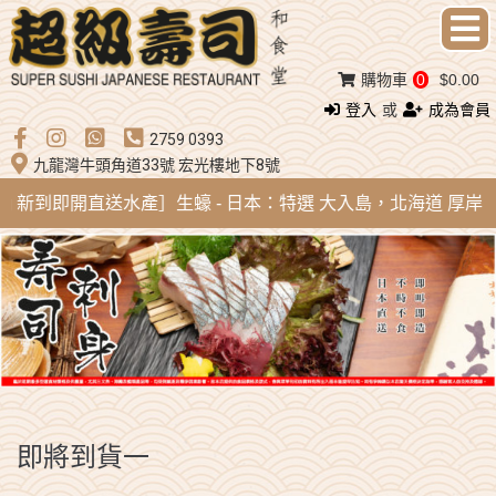
購物車
0
$0.00
登入
或
成為會員
2759 0393
九龍灣牛頭角道33號 宏光樓地下8號
ug 新到即開直送水產］生蠔 - 日本：特選 大入島，北海道 厚岸，陸前
即將到貨一