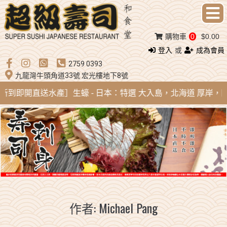
購物車
0
$0.00
登入
或
成為會員
2759 0393
九龍灣牛頭角道33號 宏光樓地下8號
g 新到即開直送水產］生蠔 - 日本：特選 大入島，北海道 厚岸，陸前高
作者:
Michael Pang