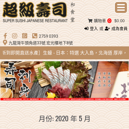
購物車
0
$0.00
登入
或
成為會員
2759 0393
九龍灣牛頭角道33號 宏光樓地下8號
ug 新到即開直送水產］生蠔 - 日本：特選 大入島，北海道 厚岸，陸前
月份:
2020 年 5 月